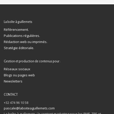
La boîte à guillemets
Référencement.
Publications régulières.
Rédaction web ou imprimés.
Stratégie éditoriale.
Gestion et production de contenus pour :
Réseaux sociaux
Blogs ou pages web
Newsletters
CONTACT
+32 474 96 10 58
pascale@laboiteaguillemets.com
La boîte à guillemets : le content marketing pour les PME, TPE et